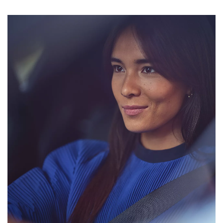
Vanaf € 76.695,-
Vanaf € 27.945,-
Proace (excl. BTW)
Proace Verso
OOK ALS BATTERIJ-
BATTERIJ-ELEKTRISCH
ELEKTRISCH
Vanaf € 37.500,-
Vanaf € 55.950,-
Proace Max (excl. BTW)
Hilux (excl. BTW)
OOK ALS BATTERIJ-
OOK ALS BATTERIJ-
ELEKTRISCH
ELEKTRISCH