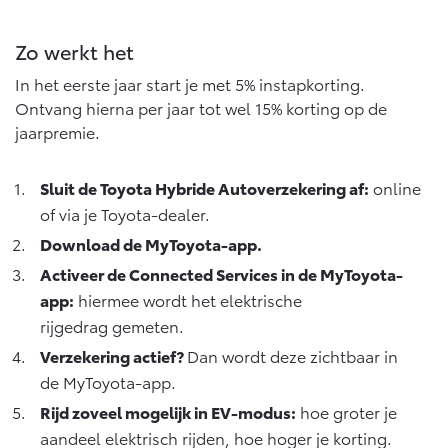
Vanaf € 46.301,-
Vanaf € 56.570,-
Zo werkt het
In het eerste jaar start je met 5% instapkorting.
Land Cruiser (excl. BTW)
Ontvang hierna per jaar tot wel 15% korting op de
jaarpremie.
Sluit de Toyota Hybride Autoverzekering af:
online
of via je Toyota-dealer.
Download de MyToyota-app
.
Vanaf € 89.986,-
Activeer de Connected Services in de MyToyota-
app:
hiermee wordt het elektrische
rijgedrag gemeten.
Verzekering actief?
Dan wordt deze zichtbaar in
de MyToyota-app.
Rijd zoveel mogelijk in EV-modus:
hoe groter je
aandeel elektrisch rijden, hoe hoger je korting.