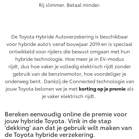
Rij slimmer. Betaal minder.
Yaris Cross
Urban Cruiser
Werkplaatsafspraak
Zakelijk
HYBRIDE
BATTERIJ-ELEKTRISCH
Private Lease
Onderhoud op Maat
APK
Wat is Private Lease?
De Toyota Hybride Autoverzekering is beschikbaar
Zakelijk
Werkplaatsafspraak maken
Airco check
voor hybride auto’s vanaf bouwjaar 2019 en is speciaal
Bereken je maandbedrag
Vakantiecheck
ontwikkeld voor rijders die bewust omgaan met hun
Private Lease voor ZZP
Toyota voor de zaak
Contact en Route
hybride technologie. Hoe meer je in EV-modus
Hybride Zekerheid Controle
Vanaf € 31.895,-
Vanaf € 32.995,-
Leaserijder
rijdt, dus hoe vaker je volledig elektrisch rijdt zonder
Toyota handleidingen
ZZP
gebruik van de benzinemotor, hoe voordeliger je
Financieren
Schade melden
Toyota Service Informatie (SIL)
onderweg bent. Dankzij de Connected technologie van
Wagenparkbeheer
Corolla Hatchback
Corolla Touring Sports
jouw Toyota belonen we je met
korting op je premie
als
HYBRIDE
HYBRIDE
Toyota Betaalplan
Plan een proefrit
je vaker elektrisch rijdt.
Schade & Garantie
Leasen
Vraag een brochure aan
Oplaadservice
Bereken eenvoudig online de premie voor
Toyota Pechhulp
jouw hybride Toyota. Vink in de stap
Financial Lease
Schade & Glasherstel
'dekking' aan dat je gebruik wilt maken van
Thuislaadpakketten
Operational Lease
Bekijk de verwachte modellen
10 jaar Toyota garantie
Vanaf € 33.495,-
Vanaf € 35.495,-
de Toyota hybride verzekering.
Laadpas