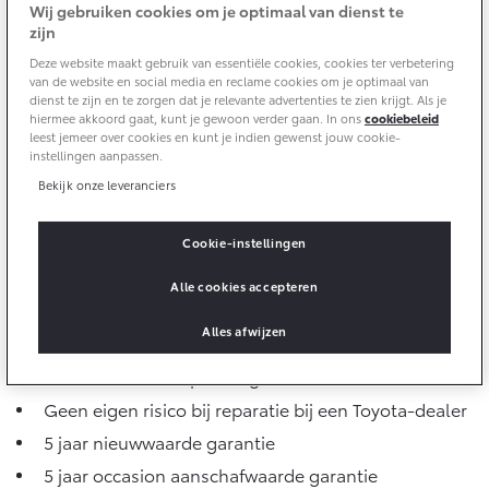
Multimedia
Wij gebruiken cookies om je optimaal van dienst te
Connected check
zijn
Navigatie updates
Deze website maakt gebruik van essentiële cookies, cookies ter verbetering
bZ4X
bZ4X Touring
van de website en social media en reclame cookies om je optimaal van
BATTERIJ-ELEKTRISCH
BATTERIJ-ELEKTRISCH
dienst te zijn en te zorgen dat je relevante advertenties te zien krijgt. Als je
hiermee akkoord gaat, kunt je gewoon verder gaan. In ons
cookiebeleid
leest jemeer over cookies en kunt je indien gewenst jouw cookie-
instellingen aanpassen.
Bekijk onze leveranciers
Vanaf € 39.995,-
Vanaf € 48.995,-
Cookie-instellingen
Alle cookies accepteren
Mirai
Proace City (excl. BTW)
Alles afwijzen
Jouw voordelen in één oogopslag
WATERSTOF-ELEKTRISCH
OOK ALS BATTERIJ-
ELEKTRISCH
Start met 5% instapkorting
Geen eigen risico bij reparatie bij een Toyota-dealer
5 jaar nieuwwaarde garantie
5 jaar occasion aanschafwaarde garantie