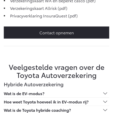
Verzekeringskaart WA en beperkt casco
(pdf)
Verzekeringskaart Allrisk
(pdf)
Privacyverklaring InsuraQuest
(pdf)
Contact opnemen
Veelgestelde vragen over de
Toyota Autoverzekering
Hybride Autoverzekering
Wat is de EV-modus?
In EV-modus rijden betekent het rijden op alleen de
Hoe weet Toyota hoeveel ik in EV-modus rij?
elektromotor, zonder benzinemotor. Je Toyota schakelt
De nieuwste Toyota-auto's zijn volledig verbonden via
Wat is de Toyota hybride coaching?
hier automatisch naar over bij lage snelheid of rustig