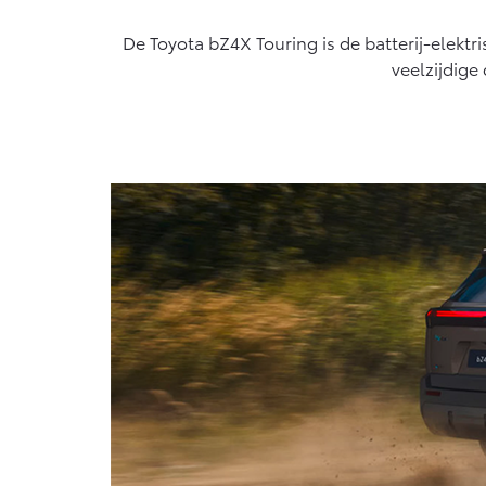
algemeen geldende wetgeving.
Vanaf € 76.695,-
De Toyota bZ4X Touring is de batterij-elektri
Proace Max (excl.
veelzijdige
BTW)
OOK ALS BATTERIJ-
ELEKTRISCH
Vanaf € 46.301,-