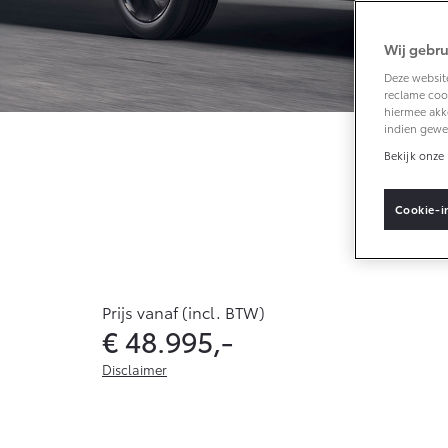
Wij gebru
Vanaf € 33.495,-
Deze website
reclame cook
Toyota C-HR+
hiermee akk
BATTERIJ-ELEKTRISCH
indien gewe
Bekijk onze 
Pla
Cookie-i
Vanaf € 37.995,-
Mirai
Prijs vanaf (incl. BTW)
WATERSTOF-
€ 48.995,-
ELEKTRISCH
Disclaimer
De genoemde waarden zijn de hoogste of laagste voor de 
combinatie of uitvoering. Het brandstofverbruik en de 