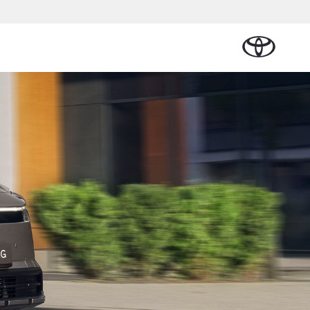
Plan een proefrit
Schade melden
Contact en
Plan een
Onderdelen &
Oplaadservice
Bedrijfswagens
Route
proefrit
Urban Cruiser
Accessoires
BATTERIJ-ELEKTRISCH
Vraag een brochure aan
Werkplaatsafspraak
plan
al Lease
Thuislaadpakketten
Bedrijfswagens
Vraag een
maken
Onderdelen
op maat
brochure
ional
Laadpas
aan
Accessoires
Financieren of
Bekijk de verwachte
Energie en slim
Contact en
modellen
leasen
Route
Banden
laden
Contact en
Verzekeren
Vanaf € 32.995,-
Route
e
Toyota C-HR
OOK ALS PLUG-IN
HYBRIDE