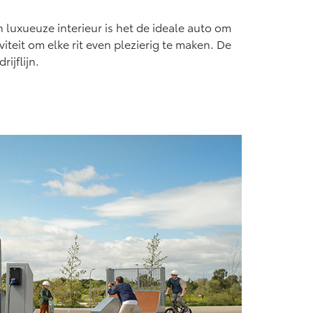
Vanaf € 55.950,-
jn luxueuze interieur is het de ideale auto om
teit om elke rit even plezierig te maken. De
ijflijn.