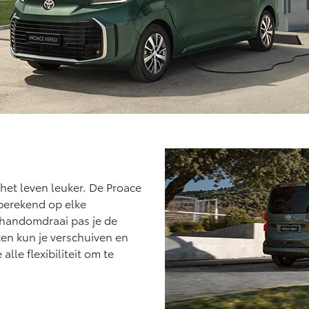
het leven leuker. De Proace
 berekend op elke
 handomdraai pas je de
en kun je verschuiven en
alle flexibiliteit om te