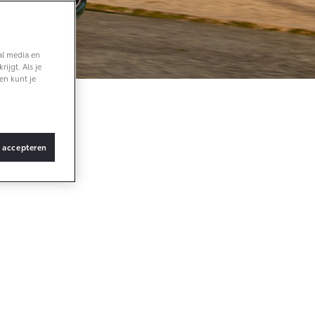
Vanaf € 36.495,-
al media en
ijgt. Als je
bZ4X Touring
en kunt je
BATTERIJ-ELEKTRISCH
 aan
s accepteren
Vanaf € 48.995,-
Proace Verso
BATTERIJ-ELEKTRISCH
pecifieke
form