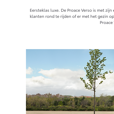
algemeen geldende wetgeving.
Vanaf € 76.695,-
Eersteklas luxe. De Proace Verso is met zijn 
Proace Max (excl.
klanten rond te rijden of er met het gezin 
BTW)
Proace 
OOK ALS BATTERIJ-
ELEKTRISCH
Vanaf € 46.301,-