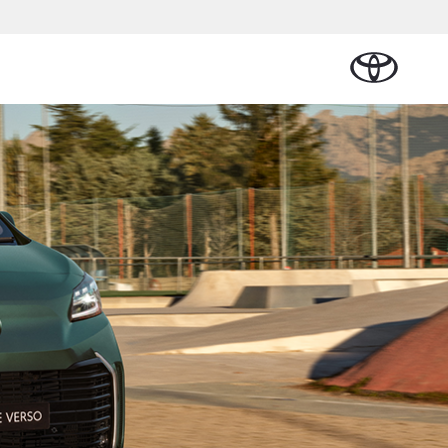
Plan een proefrit
Schade melden
Contact en
Plan een
Onderdelen &
Oplaadservice
Bedrijfswagens
Route
proefrit
Urban Cruiser
Accessoires
BATTERIJ-ELEKTRISCH
Vraag een brochure aan
Werkplaatsafspraak
plan
al Lease
Thuislaadpakketten
Bedrijfswagens
Vraag een
maken
Onderdelen
op maat
brochure
ional
Laadpas
aan
Accessoires
Financieren of
Bekijk de verwachte
Energie en slim
Contact en
modellen
leasen
Route
Banden
laden
Contact en
Verzekeren
Vanaf € 32.995,-
Route
e
Toyota C-HR
OOK ALS PLUG-IN
HYBRIDE