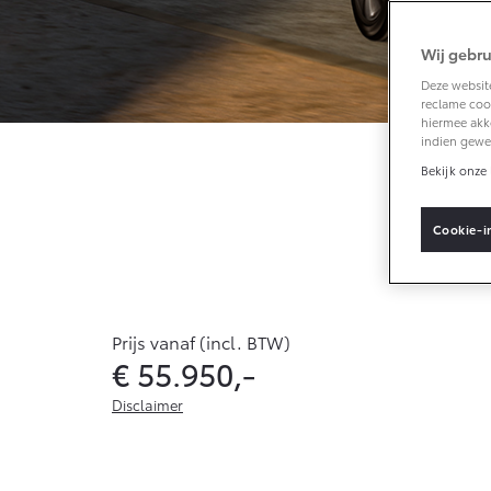
Wij gebru
Vanaf € 33.495,-
Deze website
reclame cook
Toyota C-HR+
hiermee akk
BATTERIJ-ELEKTRISCH
indien gewe
Bekijk onze 
Pla
Cookie-i
Vanaf € 37.995,-
Mirai
Prijs vanaf (incl. BTW)
WATERSTOF-
€ 55.950,-
ELEKTRISCH
Disclaimer
De genoemde waarden zijn de hoogste of laagste voor de 
combinatie of uitvoering. Het brandstofverbruik en de 