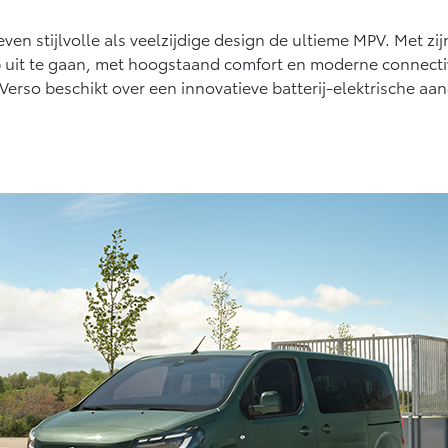
Vanaf € 27.945,-
Vanaf € 37.500,-
even stijlvolle als veelzijdige design de ultieme MPV. Met zi
Hilux (excl. BTW)
Land Cruiser (excl.
op uit te gaan, met hoogstaand comfort en moderne connectivi
OOK ALS BATTERIJ-
BTW)
Verso beschikt over een innovatieve batterij-elektrische aandr
ELEKTRISCH
Vanaf € 56.570,-
Vanaf € 89.986,-