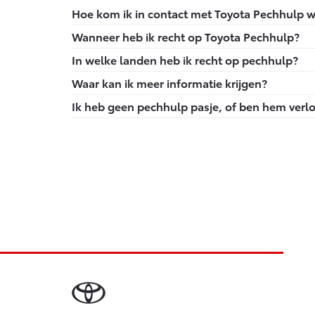
Hoe kom ik in contact met Toyota Pechhulp 
U bent in Nederland, bel het gratis nummer 0
Wanneer heb ik recht op Toyota Pechhulp?
U bent in het buitenland, bel het nummer: 0031
Je hebt recht op Toyota Pechhulp wanneer je 
In welke landen heb ik recht op pechhulp?
Heb je een (private) lease auto? Bel dan het 
Andorra, België, Bosnië-Herzegovina, Bulgarij
Waar kan ik meer informatie krijgen?
Hongarije, Ierland, Italië, IJsland, Kroatië,
Neem voor meer informatie over Toyota Pechhu
Ik heb geen pechhulp pasje, of ben hem verlo
Noorwegen, Oekraïne, Oostenrijk, Polen, Portu
Je kunt ook contact opnemen met het Toyota I
Bij een Toyota dealer bij je in de buurt.
Vaticaanstad, Verenigd Koninkrijk, Zweden en
van 09.00 tot 17.00 uur.