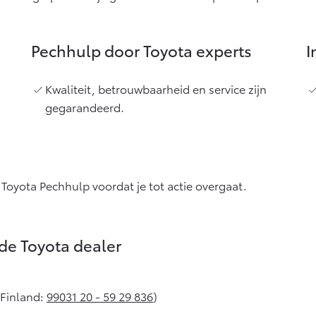
Vanaf € 27.945,-
Vanaf € 37.500,-
Hilux (excl. BTW)
Land Cruiser (excl.
Pechhulp door Toyota experts
I
OOK ALS BATTERIJ-
BTW)
ELEKTRISCH
Kwaliteit, betrouwbaarheid en service zijn
gegarandeerd.
Vanaf € 56.570,-
Vanaf € 89.986,-
 Toyota Pechhulp voordat je tot actie overgaat.
de Toyota dealer
 Finland:
99031 20 - 59 29 836
)