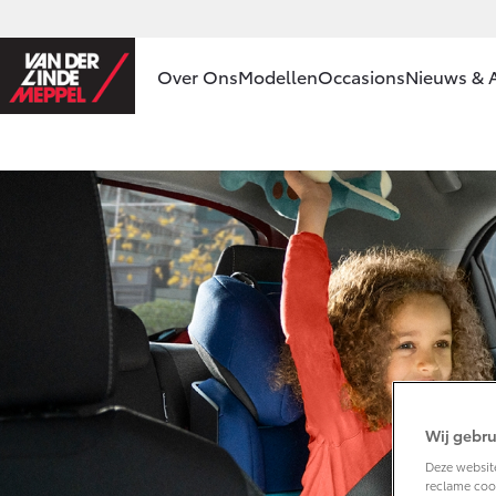
Over Ons
Modellen
Occasions
Nieuws & A
Ons bedrijf
Aygo X
HYBRIDE
Ons bedrijf
Onze
medewerkers
Contact en
Route
Vanaf € 23.750,-
Vacatures
Corolla Hatchback
Klantbeoordelingen
HYBRIDE
Wij gebru
Deze website
reclame cook