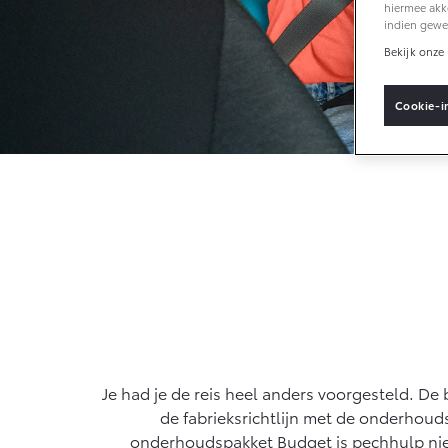
hiermee akk
indien gewe
Bekijk onze 
Vanaf € 33.495,-
Toyota C-HR+
Cookie-i
BATTERIJ-ELEKTRISCH
Vanaf € 37.995,-
Mirai
WATERSTOF-
ELEKTRISCH
Je had je de reis heel anders voorgesteld. D
de fabrieksrichtlijn met de onderhoud
onderhoudspakket Budget is pechhulp nie