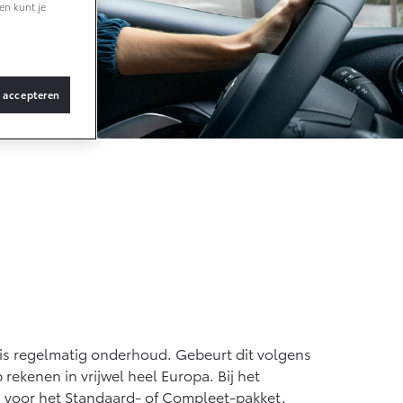
en kunt je
Vanaf € 36.495,-
bZ4X Touring
s accepteren
BATTERIJ-ELEKTRISCH
Vanaf € 48.995,-
Proace Verso
BATTERIJ-ELEKTRISCH
 is regelmatig onderhoud. Gebeurt dit volgens
ekenen in vrijwel heel Europa. Bij het
 voor het Standaard- of Compleet-pakket.