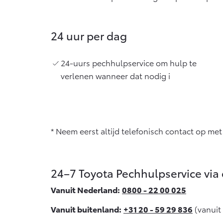
Vanaf € 76.695,-
Proace Max (excl.
24 uur per dag
BTW)
OOK ALS BATTERIJ-
ELEKTRISCH
24-uurs pechhulpservice om hulp te
verlenen wanneer dat nodig i
Vanaf € 46.301,-
* Neem eerst altijd telefonisch contact op met
24–7 Toyota Pechhulpservice via 
Vanuit Nederland:
0800 - 22 00 025
Vanuit buitenland:
+31 20 - 59 29 836
(vanuit