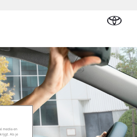
Plan een proefrit
Schade melden
Contact en
Plan een
Onderdelen &
Oplaadservice
Bedrijfswagens
Route
proefrit
Urban Cruiser
Accessoires
BATTERIJ-ELEKTRISCH
Vraag een brochure aan
Werkplaatsafspraak
plan
al Lease
Thuislaadpakketten
Bedrijfswagens
Vraag een
maken
Onderdelen
op maat
brochure
ional
Laadpas
aan
Accessoires
Financieren of
Bekijk de verwachte
Energie en slim
Contact en
modellen
leasen
Route
Banden
laden
Contact en
Verzekeren
Vanaf € 32.995,-
Route
e
Toyota C-HR
OOK ALS PLUG-IN
HYBRIDE
al media en
ijgt. Als je