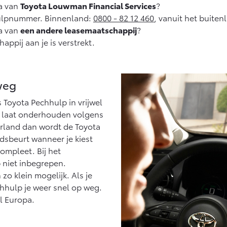
ta van
Toyota Louwman Financial Services
?
ulpnummer. Binnenland:
0800 - 82 12 460
, vanuit het buite
ta van
een andere leasemaatschappij
?
ppij aan je is verstrekt.
weg
 Toyota Pechhulp in vrijwel
a laat onderhouden volgens
derland dan wordt de Toyota
sbeurt wanneer je kiest
mpleet. Bij het
 niet inbegrepen.
o klein mogelijk. Als je
hhulp je weer snel op weg.
el Europa.