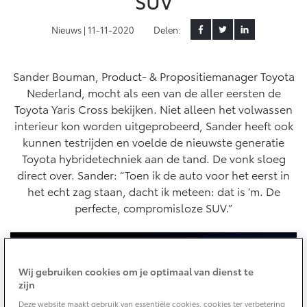
SUV
Yaris Cross
Urban Cruiser
Nieuws |
11-11-2020
Delen:
Werkplaatsafspraak
Zakelijk
HYBRIDE
BATTERIJ-ELEKTRISCH
Private Lease
Onderhoud op Maat
APK
Sander Bouman, Product- & Propositiemanager Toyota
Wat is Private Lease?
Zakelijk
Werkplaatsafspraak maken
Airco check
Nederland, mocht als een van de aller eersten de
Bereken je maandbedrag
Toyota Yaris Cross bekijken. Niet alleen het volwassen
Vakantiecheck
Private Lease voor ZZP
Toyota voor de zaak
interieur kon worden uitgeprobeerd, Sander heeft ook
Contact en Route
Hybride Zekerheid Controle
Vanaf € 31.895,-
Vanaf € 32.995,-
kunnen testrijden en voelde de nieuwste generatie
Leaserijder
Toyota handleidingen
Toyota hybridetechniek aan de tand. De vonk sloeg
ZZP
Financieren
Schade melden
Toyota Service Informatie (SIL)
direct over. Sander: “Toen ik de auto voor het eerst in
Wagenparkbeheer
Corolla Hatchback
Corolla Touring Sports
het echt zag staan, dacht ik meteen: dat is ‘m. De
HYBRIDE
HYBRIDE
Toyota Betaalplan
Plan een proefrit
perfecte, compromisloze SUV.”
Schade & Garantie
Leasen
Vraag een brochure aan
Oplaadservice
Toyota Pechhulp
Financial Lease
Wij gebruiken cookies om je optimaal van dienst te
Schade & Glasherstel
Thuislaadpakketten
Operational Lease
zijn
Bekijk de verwachte modellen
10 jaar Toyota garantie
Vanaf € 33.495,-
Vanaf € 35.495,-
Laadpas
Deze website maakt gebruik van essentiële cookies, cookies ter verbetering