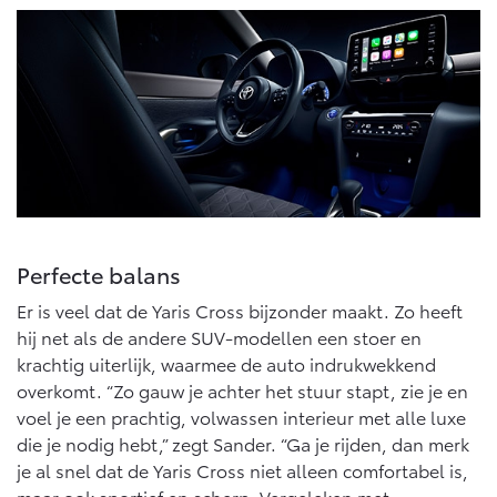
Multimedia
Connected check
Navigatie updates
bZ4X
bZ4X Touring
BATTERIJ-ELEKTRISCH
BATTERIJ-ELEKTRISCH
Vanaf € 39.995,-
Vanaf € 48.995,-
Perfecte balans
Er is veel dat de Yaris Cross bijzonder maakt. Zo heeft
Mirai
Proace City (excl. BTW)
hij net als de andere SUV-modellen een stoer en
WATERSTOF-ELEKTRISCH
OOK ALS BATTERIJ-
ELEKTRISCH
krachtig uiterlijk, waarmee de auto indrukwekkend
overkomt. “Zo gauw je achter het stuur stapt, zie je en
voel je een prachtig, volwassen interieur met alle luxe
die je nodig hebt,” zegt Sander. “Ga je rijden, dan merk
je al snel dat de Yaris Cross niet alleen comfortabel is,
maar ook sportief en scherp. Vergeleken met