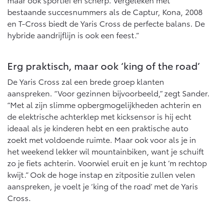
Vanaf € 76.695,-
Vanaf € 27.945,-
bestaande succesnummers als de Captur, Kona, 2008
en T-Cross biedt de Yaris Cross de perfecte balans. De
hybride aandrijflijn is ook een feest.”
Proace (excl. BTW)
Proace Verso
OOK ALS BATTERIJ-
BATTERIJ-ELEKTRISCH
ELEKTRISCH
Erg praktisch, maar ook ‘king of the road’
De Yaris Cross zal een brede groep klanten
aanspreken. “Voor gezinnen bijvoorbeeld,” zegt Sander.
“Met al zijn slimme opbergmogelijkheden achterin en
Vanaf € 37.500,-
Vanaf € 55.950,-
de elektrische achterklep met kicksensor is hij echt
ideaal als je kinderen hebt en een praktische auto
zoekt met voldoende ruimte. Maar ook voor als je in
Proace Max (excl. BTW)
Hilux (excl. BTW)
het weekend lekker wil mountainbiken, want je schuift
OOK ALS BATTERIJ-
OOK ALS BATTERIJ-
zo je fiets achterin. Voorwiel eruit en je kunt ’m rechtop
ELEKTRISCH
ELEKTRISCH
kwijt.” Ook de hoge instap en zitpositie zullen velen
aanspreken, je voelt je ‘king of the road’ met de Yaris
Cross.