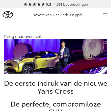
9,3
1.051 beoordelingen
Toyota Van Der Linde Meppel
Over Ons
Terug naar overzicht
Modellen
Ons bedrijf
Occasions
Ons bedrijf
Aygo X
Yaris
Onze medewerkers
HYBRIDE
HYBRIDE
Contact en Route
Nieuws & Acties
De eerste indruk van de nieuwe
Vacatures
Yaris Cross
Klantbeoordelingen
Onderhoud
De perfecte, compromiloze
Vanaf € 23.750,-
Vanaf € 27.195,-
Diensten
Service & Onderhoud