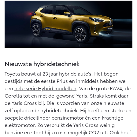
Vanaf € 46.301,-
Vanaf € 56.570,-
Land Cruiser (excl. BTW)
Nieuwste hybridetechniek
Toyota bouwt al 23 jaar hybride auto’s. Het begon
Vanaf € 89.986,-
destijds met de eerste Prius en inmiddels hebben we
een
hele serie Hybrid modellen
. Van de grote RAV4, de
Corolla tot en met de ‘gewone’ Yaris. Straks komt daar
de Yaris Cross bij. Die is voorzien van onze nieuwste
zelf opladende hybridetechniek. Hij heeft een sterke en
soepele driecilinder benzinemotor én een krachtige
elektromotor. Zo verbruikt de Yaris Cross weinig
benzine en stoot hij zo min mogelijk CO2 uit. Ook hoef