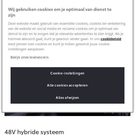
Vanaf € 76.695,-
Vanaf € 27.945,-
cabine te plaatsen en door bijvoorbeeld gebruik te
Wij gebruiken cookies om je optimaal van dienst te
maken van een stoffen laag in de structuur van de
zijn
distributieriem van de motor-generator. De Hilux
Proace (excl. BTW)
Proace Verso
Deze website maakt gebruik van essentiële cookies, cookies ter verbetering
Hybrid 48V is verkrijgbaar als Double Cab in de
OOK ALS BATTERIJ-
BATTERIJ-ELEKTRISCH
van de website en social media en reclame cookies om je optimaal van
Professional- en Invincible-uitvoeringen.
ELEKTRISCH
dienst te zijn en te zorgen dat je relevante advertenties te zien krijgt. Als je
hiermee akkoord gaat, kunt je gewoon verder gaan. In ons
cookiebeleid
leest jemeer over cookies en kunt je indien gewenst jouw cookie-
instellingen aanpassen.
Bekijk onze leveranciers
Vanaf € 37.500,-
Vanaf € 55.950,-
Cookie-instellingen
Alle cookies accepteren
Proace Max (excl. BTW)
Hilux (excl. BTW)
OOK ALS BATTERIJ-
OOK ALS BATTERIJ-
Alles afwijzen
ELEKTRISCH
ELEKTRISCH
48V hybride systeem