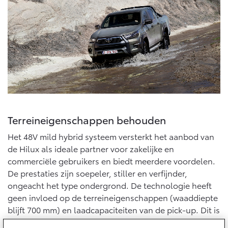
Multimedia
Connected check
Navigatie updates
bZ4X
bZ4X Touring
BATTERIJ-ELEKTRISCH
BATTERIJ-ELEKTRISCH
Vanaf € 39.995,-
Vanaf € 48.995,-
Terreineigenschappen behouden
Het 48V mild hybrid systeem versterkt het aanbod van
de Hilux als ideale partner voor zakelijke en
Mirai
Proace City (excl. BTW)
WATERSTOF-ELEKTRISCH
OOK ALS BATTERIJ-
commerciële gebruikers en biedt meerdere voordelen.
ELEKTRISCH
De prestaties zijn soepeler, stiller en verfijnder,
ongeacht het type ondergrond. De technologie heeft
geen invloed op de terreineigenschappen (waaddiepte
blijft 700 mm) en laadcapaciteiten van de pick-up. Dit is
bereikt door componenten zoals de 48V-batterij in de