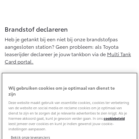
Yaris Cross
Urban Cruiser
Werkplaatsafspraak
Zakelijk
HYBRIDE
BATTERIJ-ELEKTRISCH
Private Lease
Onderhoud op Maat
Brandstof declareren
APK
Wat is Private Lease?
Heb je getankt bij een niet bij onze brandstofpas
Zakelijk
Werkplaatsafspraak maken
Airco check
Bereken je maandbedrag
aangesloten station? Geen probleem: als Toyota
Vakantiecheck
Private Lease voor ZZP
leaserijder declareer je jouw tankbon via de
Multi Tank
Toyota voor de zaak
Contact en Route
Hybride Zekerheid Controle
Vanaf € 31.895,-
Vanaf € 32.995,-
Card portal.
Leaserijder
Toyota handleidingen
ZZP
Financieren
Schade melden
Toyota Service Informatie (SIL)
Naar de MTC portal
Wagenparkbeheer
Corolla Hatchback
Corolla Touring Sports
Wij gebruiken cookies om je optimaal van dienst te
HYBRIDE
HYBRIDE
Toyota Betaalplan
Plan een proefrit
zijn
Schade & Garantie
Leasen
Deze website maakt gebruik van essentiële cookies, cookies ter verbetering
Onderhoud en reparatie
van de website en social media en reclame cookies om je optimaal van
Vraag een brochure aan
Oplaadservice
dienst te zijn en te zorgen dat je relevante advertenties te zien krijgt. Als je
Toyota Pechhulp
Voor onderhoud en reparatie maak je als Toyota
hiermee akkoord gaat, kunt je gewoon verder gaan. In ons
cookiebeleid
Financial Lease
leaserijder een afspraak bij jouw Toyota dealer. De
Schade & Glasherstel
leest jemeer over cookies en kunt je indien gewenst jouw cookie-
Thuislaadpakketten
Operational Lease
Bekijk de verwachte modellen
instellingen aanpassen.
dealer regelt de afwikkeling voor de in het contract
10 jaar Toyota garantie
Vanaf € 33.495,-
Vanaf € 35.495,-
Laadpas
opgenomen posten. Vragen met betrekking tot
Bekijk onze leveranciers