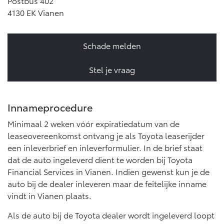
Postbus 402
Vanaf € 76.695,-
Vanaf € 27.945,-
4130 EK Vianen
Proace (excl. BTW)
Proace Verso
Schade melden
OOK ALS BATTERIJ-
BATTERIJ-ELEKTRISCH
ELEKTRISCH
Stel je vraag
Innameprocedure
Vanaf € 37.500,-
Vanaf € 55.950,-
Minimaal 2 weken vóór expiratiedatum van de
leaseovereenkomst ontvang je als Toyota leaserijder
een inleverbrief en inleverformulier. In de brief staat
Proace Max (excl. BTW)
Hilux (excl. BTW)
dat de auto ingeleverd dient te worden bij Toyota
OOK ALS BATTERIJ-
OOK ALS BATTERIJ-
ELEKTRISCH
ELEKTRISCH
Financial Services in Vianen. Indien gewenst kun je de
auto bij de dealer inleveren maar de feitelijke inname
vindt in Vianen plaats.
Als de auto bij de Toyota dealer wordt ingeleverd loopt