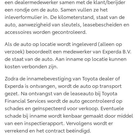
een dealermedewerker samen met de klant/berijder
Vanaf € 46.301,-
Vanaf € 56.570,-
een rondje om de auto. Samen vullen ze het
inleverformulier in. De kilometerstand, staat van de
auto, aanwezigheid van sleutels, leasebescheiden en
Land Cruiser (excl. BTW)
accessoires worden gecontroleerd.
Als de auto op locatie wordt ingeleverd (alleen op
verzoek) beoordeelt een medewerker van Experda B.V.
de staat van de auto. Aan inname op locatie kunnen
kosten verbonden zijn.
Vanaf € 89.986,-
Zodra de innamebevestiging van Toyota dealer of
Experda is ontvangen, wordt de auto op transport
gezet. Na ontvangst van de leaseauto bij Toyota
Financial Services wordt de auto gecontroleerd op
schades en geïnspecteerd voor verkoop. Eventuele
schade bij inname wordt kenbaar gemaakt door middel
van een inspectierapport. Vervolgens wordt er
verrekend en het contract beëindigd.