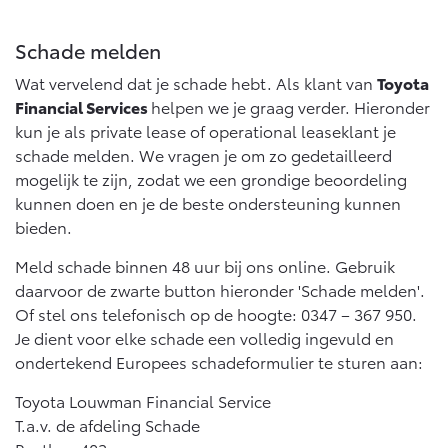
Multimedia
Connected check
Schade melden
Navigatie updates
bZ4X
bZ4X Touring
BATTERIJ-ELEKTRISCH
BATTERIJ-ELEKTRISCH
Wat vervelend dat je schade hebt. Als klant van
Toyota
Financial Services
helpen we je graag verder. Hieronder
kun je als private lease of operational leaseklant je
schade melden. We vragen je om zo gedetailleerd
mogelijk te zijn, zodat we een grondige beoordeling
kunnen doen en je de beste ondersteuning kunnen
Vanaf € 39.995,-
Vanaf € 48.995,-
bieden.
Meld schade binnen 48 uur bij ons online. Gebruik
daarvoor de zwarte button hieronder 'Schade melden'.
Mirai
Proace City (excl. BTW)
WATERSTOF-ELEKTRISCH
OOK ALS BATTERIJ-
Of stel ons telefonisch op de hoogte: 0347 – 367 950.
ELEKTRISCH
Je dient voor elke schade een volledig ingevuld en
ondertekend Europees schadeformulier te sturen aan:
Toyota Louwman Financial Service
T.a.v. de afdeling Schade