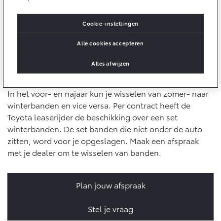
10 jaar batterijgarantie
onderhoud en reparaties kun je ook online aan ons
Energie en slim laden
Bedrijfswagens
Toyota fabrieksgarantie
stellen. Gebruik daarvoor de rode button 'Vraag stellen
Cookie-instellingen
Corolla Cross
Toyota C-HR
over onderhoud en reparatie' hieronder.
HYBRIDE
OOK ALS PLUG-IN
HYBRIDE
Bedrijfswagens op maat
Alle cookies accepteren
Verzekeren
Onderdelen & Accessoires
Financieren of leasen
Alles afwijzen
Winterbanden
Toyota Autoverzekering
Verzekeren
Onderdelen
Toyota Hybride Autoverzekering
Accessoires
In het voor- en najaar kun je wisselen van zomer- naar
Vanaf € 39.995,-
Vanaf € 36.495,-
winterbanden en vice versa. Per contract heeft de
Banden
Toyota leaserijder de beschikking over een set
winterbanden. De set banden die niet onder de auto
Connected
Toyota C-HR+
RAV4
zitten, word voor je opgeslagen. Maak een afspraak
BATTERIJ-ELEKTRISCH
PLUG-IN HYBRIDE
met je dealer om te wisselen van banden.
Connected Services
MyToyota login
Plan jouw afspraak
MyToyota App
Abonnementen
Stel je vraag
Vanaf € 37.995,-
Vanaf € 49.995,-