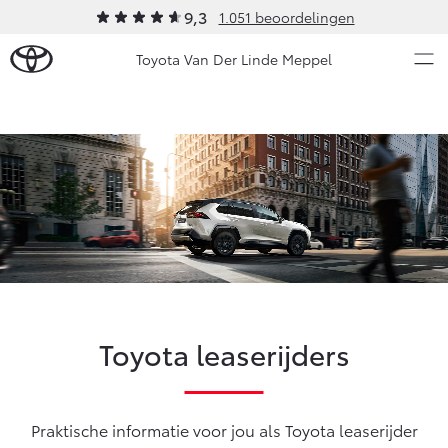
9,3
1.051 beoordelingen
Toyota Van Der Linde Meppel
Over Ons
Modellen
Ons bedrijf
Occasions
Ons bedrijf
Aygo X
Yaris
Onze medewerkers
HYBRIDE
HYBRIDE
Contact en Route
Nieuws & Acties
Vacatures
Toyota leaserijders
Klantbeoordelingen
Onderhoud
Vanaf € 23.750,-
Vanaf € 27.195,-
Praktische informatie voor jou als Toyota leaserijder
Diensten
Service & Onderhoud